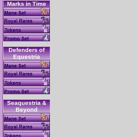
Defenders of
Seaquestria &