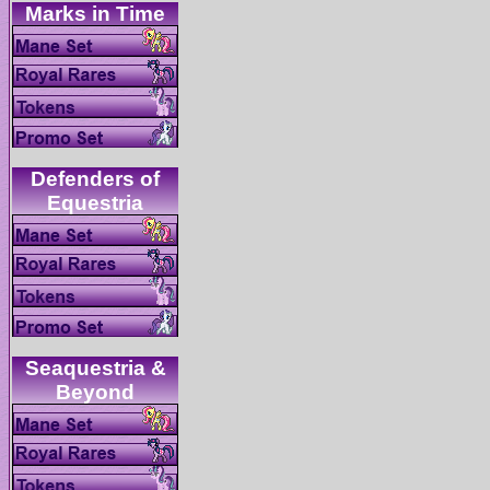
Defenders of
Seaquestria &