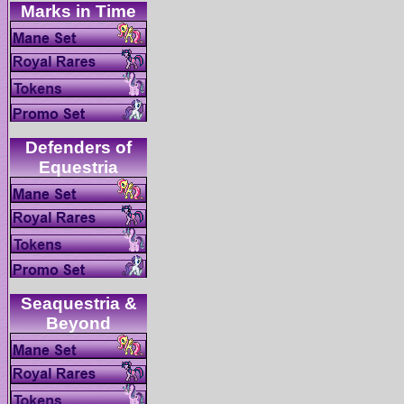
Defenders of
Seaquestria &