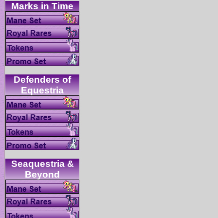
Defenders of
Seaquestria &