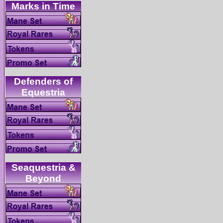
Defenders of
Seaquestria &