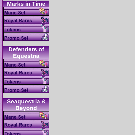
Defenders of
Seaquestria &