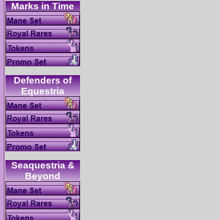
Defenders of
Seaquestria &