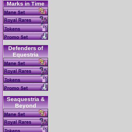
Defenders of
Seaquestria &