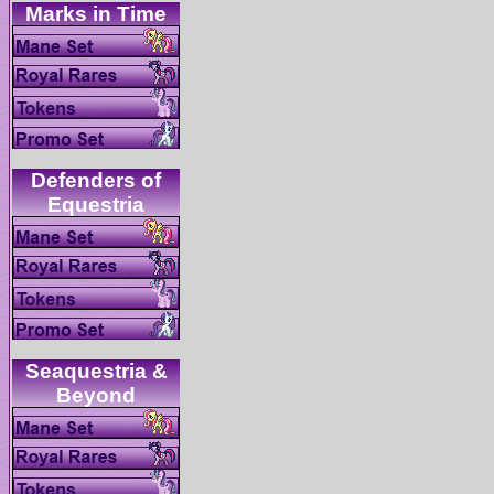
Defenders of
Seaquestria &