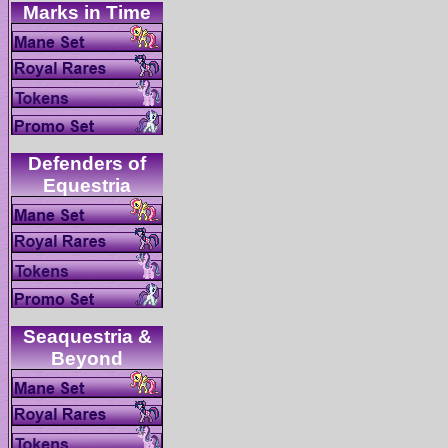
Defenders of
Seaquestria &