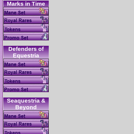
Defenders of
Seaquestria &