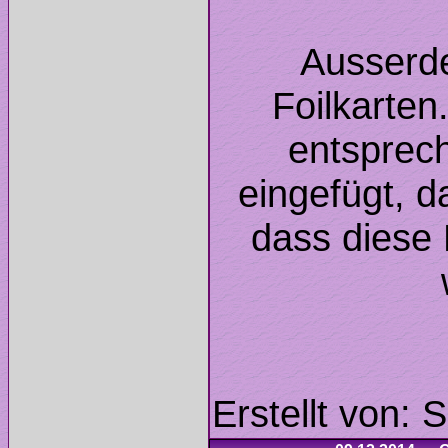
Ausserd
Foilkarten
entsprec
eingefügt, d
dass diese 