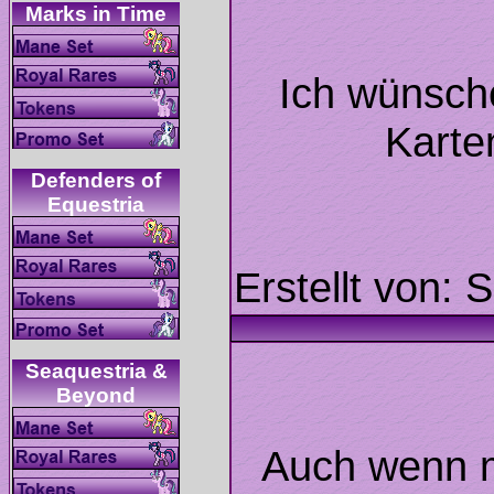
Ich wünsch
Karte
Defenders of
Seaquestria &
Auch wenn ma