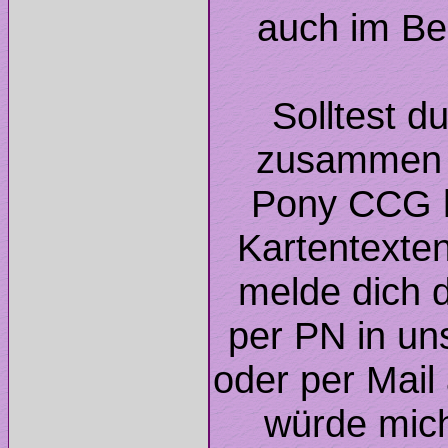
Solltest d
zusammen A
Pony CCG hi
Kartentexte
melde dich d
per PN in u
oder per Mai
würde mich