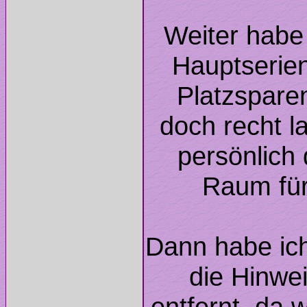
Weiter habe 
Hauptserien 
Platzsparen
doch recht l
persönlich d
Dann habe ich
die Hinwe
entfernt, da 