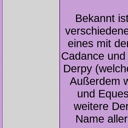
Bekannt is
verschieden
eines mit d
Cadance und e
Derpy (welch
Außerdem w
und Eques
weitere De
Name aller