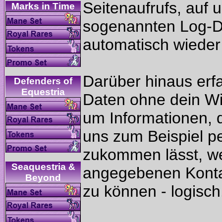
Seitenaufrufs, auf 
sogenannten Log-D
Darüber hinaus erf
Defenders of
Daten ohne dein Wis
um Informationen, d
uns zum Beispiel p
zukommen lässt, we
Seaquestria &
angegebenen Kontak