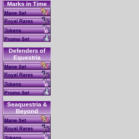
Defenders of
Seaquestria &