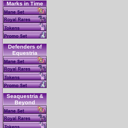
Defenders of
Seaquestria &