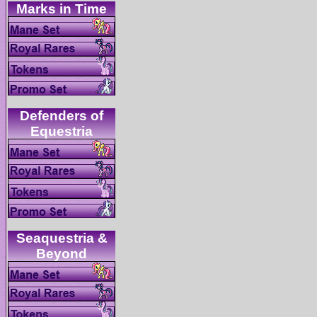
Defenders of
Seaquestria &