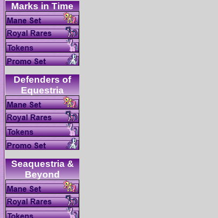
Defenders of
Seaquestria &