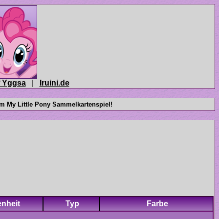
|
enheit
Typ
Farbe