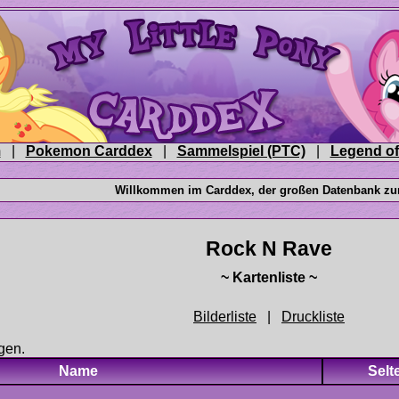
|
|
|
|
gen.
Name
Selt