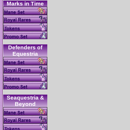
Defenders of
Seaquestria &