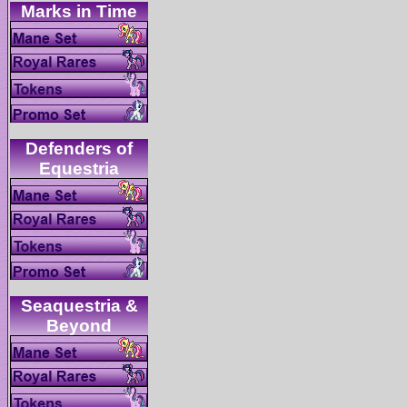
Defenders of
Seaquestria &